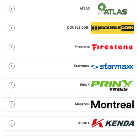
ATLAS
DOUBLE COIN
Firestone
Starmaxx
PRINX
Montreal
KENDA