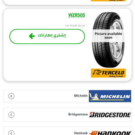
WZR505
لم يتم تقييمه بعد
إشتري إطاراتك
Michelin
Bridgestone
Hankook