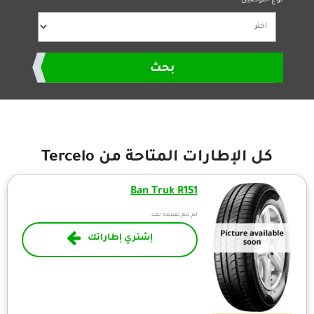
بحث
طارات المتاحة من Tercelo
Ban Truk R151
لم يتم تقييمه بعد
إشتري إطاراتك