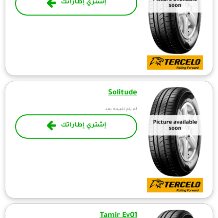
إشتري إطاراتك
Solitude
لم يتم تقييمه بعد
إشتري إطاراتك
Tamir Ev01