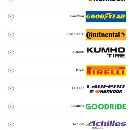
GoodYear
Continental
KUMHO
Pirelli
Laufenn
GoodRide
Achilles