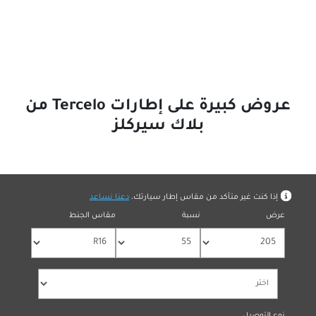
عروض كبيرة على إطارات Tercelo من
بلاك سيركلز
بمقاس الإطار
ر متأكد من مقاس إطار سيارتك،
دعنا نساعد
نسبة
مقاس الجنط