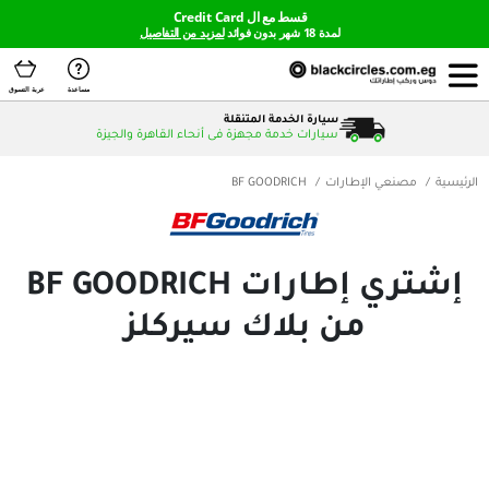
قسط مع ال Credit Card
لمدة 18 شهر بدون فوائد
لمزيد من التفاصيل
مساعدة
عربة التسوق
سيارة الخدمة المتنقلة
سيارات خدمة مجهزة فى أنحاء القاهرة والجيزة
لإطارات
BF GOODRICH
إشتري إطارات BF GOODRICH
من بلاك سيركلز