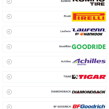
KUMHO
Pirelli
Laufenn
GoodRide
Achilles
TIGAR
DIAMONDBACK
BF GOODRICH