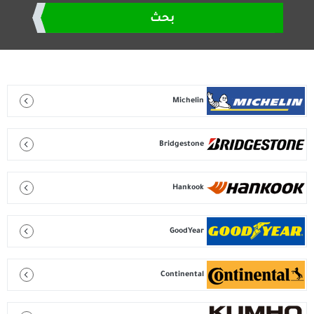
بحث
Michelin
Bridgestone
Hankook
GoodYear
Continental