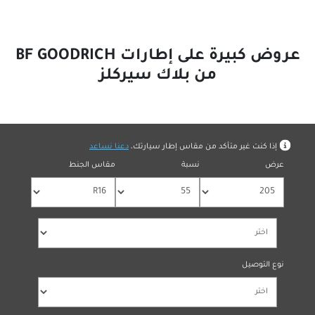
عروض كبيرة على إطارات BF GOODRICH
من بلاك سيركلز
بمقاس الإطار
ر متأكد من مقاس إطار سيارتك،
دعنا نساعد
نسبة
مقاس الجنط