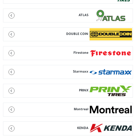
ATLAS
DOUBLE COIN
Firestone
Starmaxx
PRINX
Montreal
KENDA