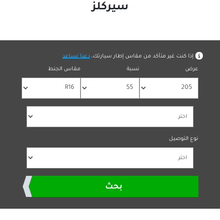
سيركلز
بمقاس الإطار
ر متأكد من مقاس إطار سيارتك،
دعنا نساعد
نسبة
مقاس الجنط
بحث