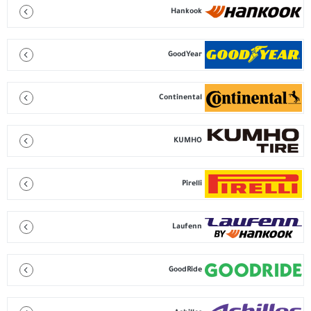
Hankook
GoodYear
Continental
KUMHO
Pirelli
Laufenn
GoodRide