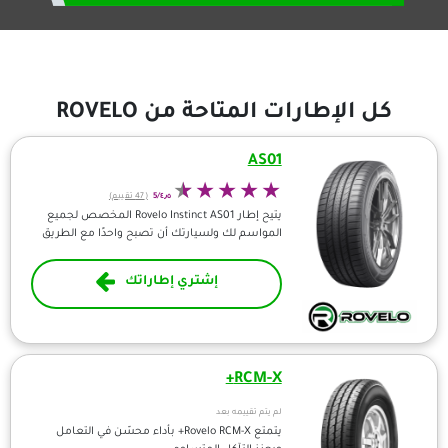
طارات المتاحة من ROVELO
AS01
٤٫٥/5
(47 تقييم)
يتيح إطار Rovelo Instinct AS01 المخصص لجميع
المواسم لك ولسيارتك أن تصبح واحدًا مع الطريق
إشتري إطاراتك
RCM-X+
لم يتم تقييمه بعد
يتمتع Rovelo RCM-X+ بأداء محسّن في التعامل