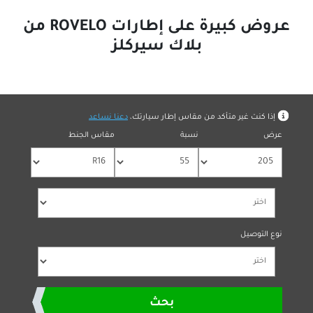
عروض كبيرة على إطارات ROVELO من
بلاك سيركلز
بمقاس الإطار
ر متأكد من مقاس إطار سيارتك،
دعنا نساعد
نسبة
مقاس الجنط
بحث