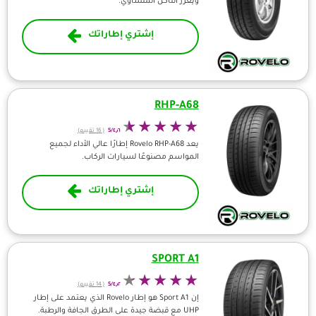
ويعزز التآكل المتساوي.
إشتري إطاراتك
RHP-A68
٤٫٦/5
(16 تقييم)
يعد Rovelo RHP-A68 إطارًا عالي الأداء لجميع
المواسم مصنوعًا لسيارات الركاب.
إشتري إطاراتك
SPORT A1
٤٫٢/5
(14 تقييم)
إن Sport A1 هو إطار Rovelo الذي يعتمد على إطار
UHP مع قبضة جيدة على الطرق الجافة والرطبة.