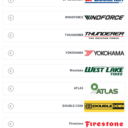
BF GOODRICH
WINDFORCE
THUNDERER
YOKOHAMA
Westlake
ATLAS
DOUBLE COIN
Firestone