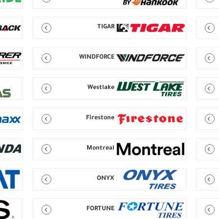
TIGAR
WINDFORCE
Westlake
Firestone
Montreal
ONYX
FORTUNE