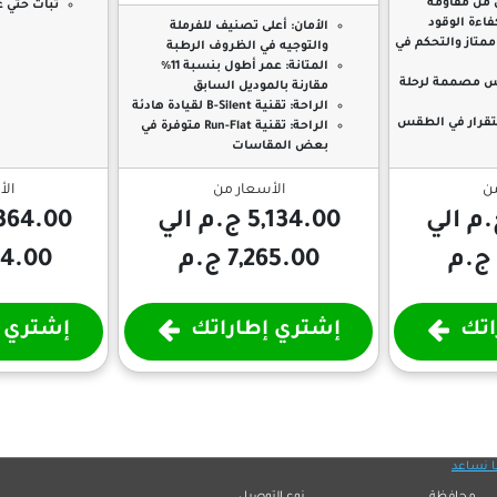
 من مقاومة
ثبات حتي ع
اءة الوقود
الأمان:
أعلى تصنيف للفرملة
تاز والتحكم في
والتوجيه في الظروف الرطبة
المتانة:
عمر أطول بنسبة 11%
س مصممة لرحلة
مقارنة بالموديل السابق
الراحة:
تقنية B-Silent لقيادة هادئة
تقرار في الطقس
الراحة:
تقنية Run-Flat متوفرة في
بعض المقاسات
من
الأسعار من
الأ
5,134.00 ج.م الي
8,364.00 ج.م
7,265.00 ج.م
,364.00
اتك
إشتري إطاراتك
إشتري إ
ا نساعد