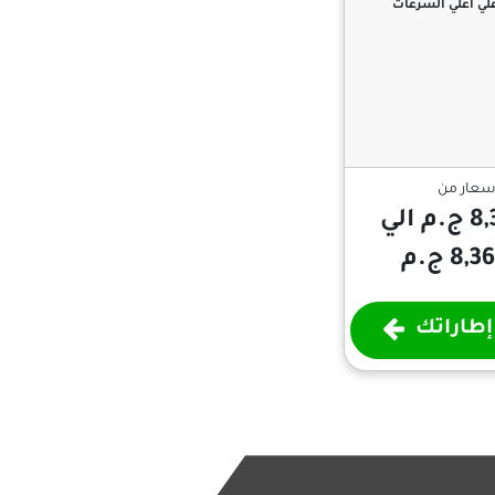
لي أعلي السرعات
سعار من
 الي
8 ج.م
طاراتك