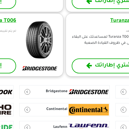
تري إطاراتك
إ
a T006
Turanz
عد
لم يتم تقييمه
تم تصميم Turanza T005 لمساعدتك على البقاء
تى في ظروف القيادة الصعبة
تري إطاراتك
إ
Bridgestone
Continental
Laufenn