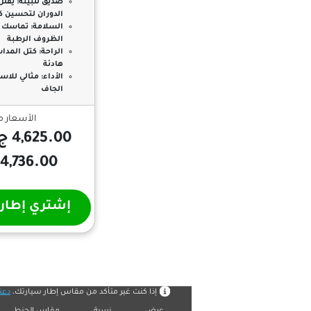
صديق للبيئة:
يقلل
الدوران لتحسين كف
السلامة:
تماسك مم
الظروف الرطبة
الراحة:
كتل المدا
هادئة
الأداء:
مثالي للاس
الجاف
الأسعار 
4,625.00 ج.م الي
4,736.00 ج.م
إشتري إطار
البحث بمقاس الإطار
إذا كنت غير متأكد من مقاس إطار سيارتك،
دعن