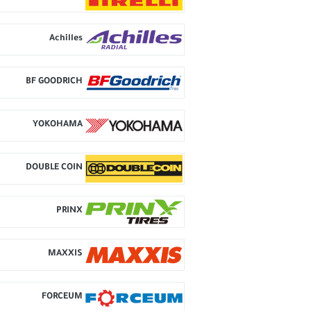
Achilles
BF GOODRICH
YOKOHAMA
DOUBLE COIN
PRINX
MAXXIS
FORCEUM