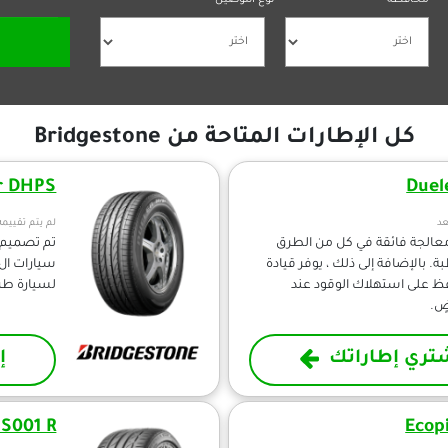
محافظة
نوع التوصيل
كل الإطارات المتاحة من Bridgestone
r DHPS
Duel
عد
لم يتم تقييمه
فر DHPA معالجة فائقة في كل من الطرق
ة. بالإضافة إلى ذلك ، يوفر قيادة
سيارات ال 
ظ على استهلاك الوقود عند
لسيارة طري
ٍ.
تري إطاراتك
إ
 S001 R
Ecop