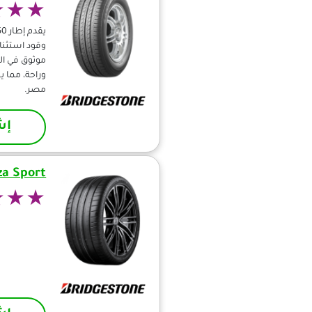
وقود استثنا
موثوق في الظ
وراحة، مما ي
مصر.
إش
za Sport