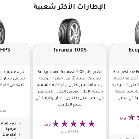
الإطارات الأكثر شعبية
DHPS
Turanza T005
Eco
Bridgestone Ecopia 
يقدم إطار Bridgestone Turanza T005
وصداقة للبيئة،
تماسكًا استثنائيًا على الطرق الرطبة،
سائقي سيارات 
لظروف الرطبة
ومسافة سير أطول، وقيادة هادئة، مما
خصائص القيادة
احة، مما يجعله
يجعله الإطار الصيفي المثالي للسائقين
يفية في مصر.
في مصر الذين يطلبون الأمان والراحة في
جميع الظروف.
لم يت
٤٫٤/5
قم بالقياد
٤٫٦/5
الرطبة
(8788 تقييم)
أداء فائق 