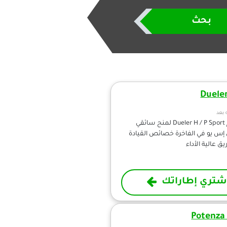
بحث
Duele
 بعد
تم تصميم Dueler H / P Sport لمنح سائقي
إس يو في الفاخرة خصائص القيادة
ق عالية الأداء
شتري إطاراتك
Potenza