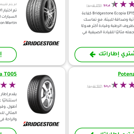
لم يتم تقييمه
٤٫٤/5
(270 تقييم)
يقدم إطار Bridgestone Ecopia EP150 كفاءة
ئية وصداقة للبيئة، مع تماسك
Aston Martin و Lexus ، وهو الإطار الف
روف الرطبة وقيادة أكثر هدوءًا
جعله مثاليًا للقيادة الصيفية في
تري إطاراتك
إ
a T005
Poten
٤٫٦/5
(537 تقييم)
استثنائيًا
أطول، وقيا
المثالي لل
والراحة ف