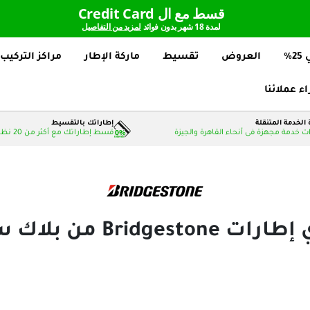
قسط مع ال Credit Card
لمدة 18 شهر بدون فوائد
لمزيد من التفاصيل
%
العروض
تقسيط
ماركة الإطار
مراكز التركيب
اء عملائنا
الخدمة المتنقلة
إطاراتك بالتقسيط
 خدمة مجهزة فى أنحاء القاهرة والجيزة
قسط إطاراتك مع أكثر من 20 نظام دفع بدون فوائد
Bridgest من بلاك سيركلز