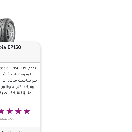
pia EP150
يقدم إطار EP150
كفاءة وقود استثنائية 
مع تماسك موثوق في ا
وقيادة أكثر هدوءًا ور
مثاليًا للقيادة الص
(270 تقييم)