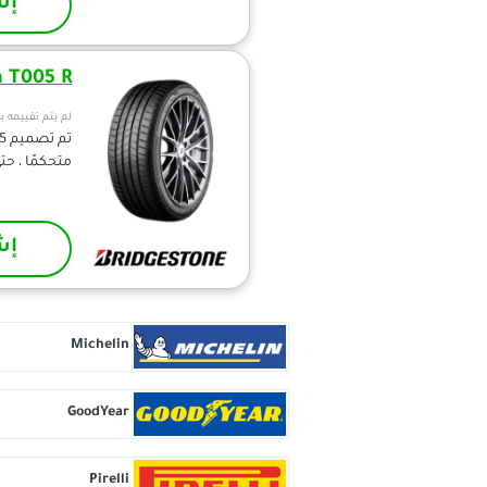
إش
a T005 R
لم يتم تقييمه ب
متحكمًا ، ح
إش
Michelin
GoodYear
Pirelli