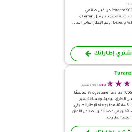
 بعد
تم اختيار Potenza S001 من قبل صانعي
السيارات الرياضية المتميزين مثل Ferrari و
ائق الأداء.
شتري إطاراتك
Turanz
٤٫٦/5
(8788 تقييم)
يقدم إطار Bridgestone Turanza T005 تماسكًا
 على الطرق الرطبة، ومسافة سير
دة هادئة، مما يجعله الإطار الصيفي
سائقين في مصر الذين يطلبون الأمان
ي جميع الظروف.