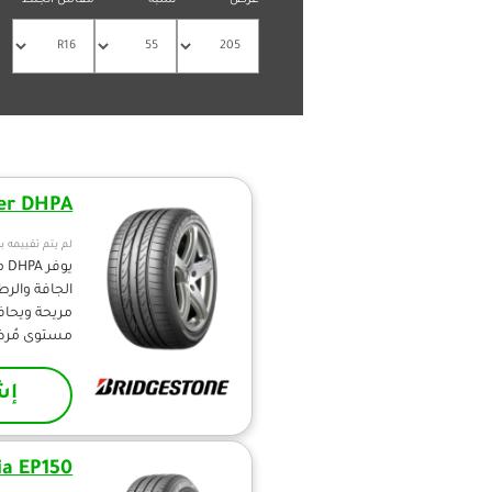
عرض
نسبة
مقاس الجنط
er DHPA
لم يتم تقييمه ب
يو
الجافة والرطب
مريحة ويحاف
مستوى مُرض
إش
ia EP150