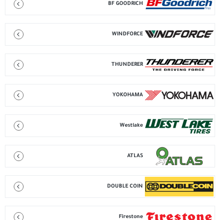
BF GOODRICH
WINDFORCE
THUNDERER
YOKOHAMA
Westlake
ATLAS
DOUBLE COIN
Firestone