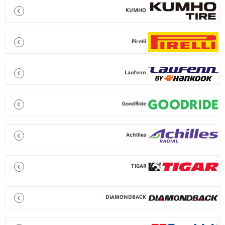
KUMHO
Pirelli
Laufenn
GoodRide
Achilles
TIGAR
DIAMONDBACK