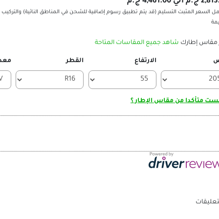
م الي 4,461.00 ج.م
ل السعر المثبت التسليم (قد يتم تطبيق رسوم إضافية للشحن في المناطق النائية) والتركيب 
يمة
 مقاس إطارك
شاهد جميع المقاسات المتاحة
ض
الارتفاع
القطر
معد
ت متأكدا من مقاس الإطار ؟
تعليقات