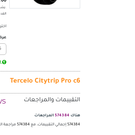
2,813.00 ج.
.يشم
القد
اختر
عر
لس
Tercelo Citytrip Pro c6
التقييمات والمراجعات
هناك
574384
المراجعات
574384
إجمالي التقييمات، مع
574384
مراجعة ال