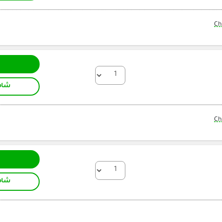
Ch
شام
Ch
شام