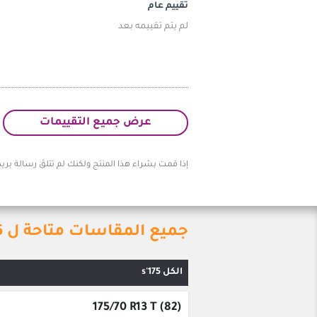
تقييم عام
لم يتم تقييمه بعد
عرض جميع التقييمات
إذا قمت بشراء هذا المنتج ولكنك لم تتلقَ رسالة بريد
جميع المقاسات متاحة ل Tercelo Citytrip Pro c6
الكل 175's
175/70 R13 T (82)