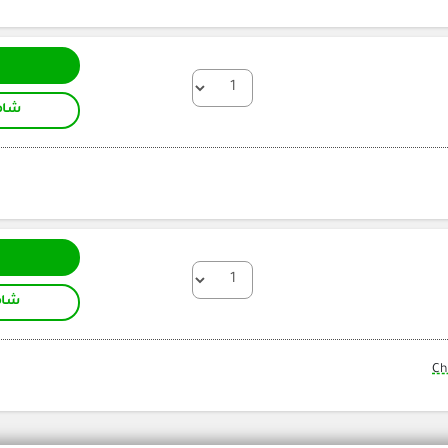
شام
شام
Ch