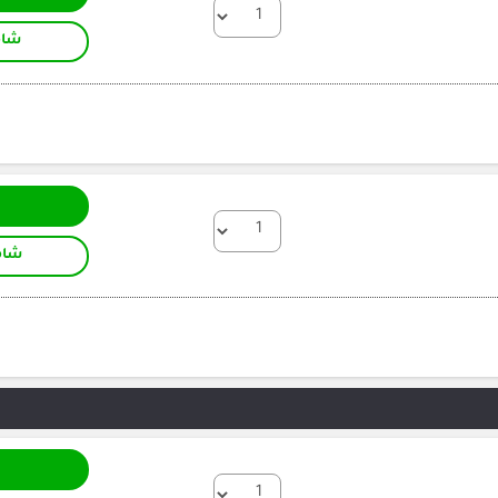
شام
شام