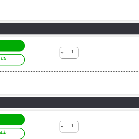
شام
شام