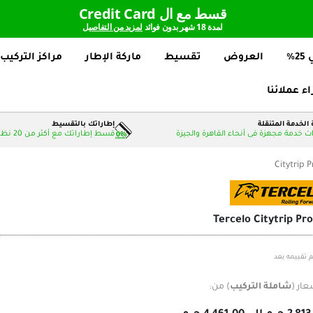
قسط مع ال Credit Card
لمدة 18 شهر بدون فوائد
لمزيد من التفاصيل
%
العروض
تقسيط
ماركة الإطار
مراكز التركيب
اء عملائنا
الخدمة المتنقلة
إطاراتك بالتقسيط
 خدمة مجهزة فى أنحاء القاهرة والجيزة
قسط إطاراتك مع أكثر من 20 نظام دفع بدون فوائد
Citytrip P
Tercelo Citytrip Pro
م تقييمه بعد
عار (
شاملة التركيب
) من: