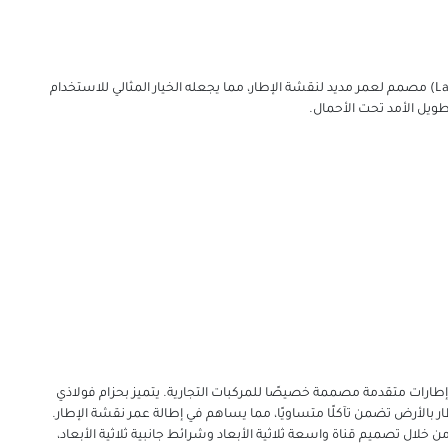
مع تصميم مقاوم للثقب وهيكل معزز، فإن Laufenn X FIT Van (LV01) مصمم لعمر مديد لنقشة الإطار، مما يجعله الخيار المثالي للاستخدام
 طويل الأمد تحت الأحمال.
Laufenn X FIT Van () يحتوي على تقنية إطارات متقدمة مصممة خصيصًا للمركبات التجارية. يتميز بحزام فولاذي
ر بالأرض تضمن تآكلًا متساويًا، مما يساهم في إطالة عمر نقشة الإطار.
 خلال تصميم قناة واسعة ثلاثية الأبعاد وشرائط جانبية ثلاثية الأبعاد،