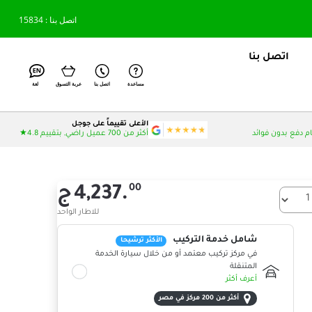
اتصل بنا : 15834
اتصل بنا
مساعدة
اتصل بنا
عربة التسوق
لغة
الأعلى تقييماً على جوجل
أكثر من 700 عميل راضي, بتقييم 4.8★
00
4,237.
ج
 الإطارات التي تريدها؟
للاطار الواحد
شامل خدمة التركيب
الأكثر ترشيحا
في مركز تركيب معتمد أو من خلال سيارة الخدمة
المتنقلة
أعرف أكثر
أكثر من 200 مركز في مصر