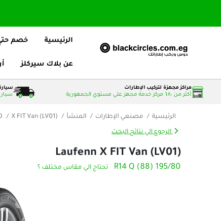
الرئيسية
خصم حتي 25
عن بلاك سيركلز
أر
مراكز مجهزة لتركيب الإطارات
سيارة 
أكثر من ۱٨٠ مركز خدمة مجهز علي مستوي الجمهورية
سيارات
الرئيسية
مصنعي الإطارات
المنشأ
X FIT Van (LV01)
25)
الرجوع الي نتائج البحث
Laufenn X FIT Van (LV01)
195/80 R14 Q (88)
تحتاج الي مقاس مختلف ؟