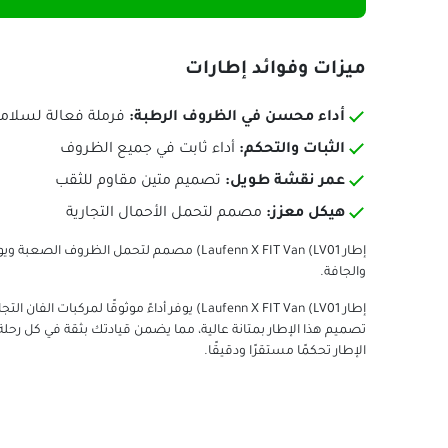
ميزات وفوائد إطارات
أداء محسن في الظروف الرطبة:
فرملة فعالة لسلامة 
الثبات والتحكم:
أداء ثابت في جميع الظروف
عمر نقشة طويل:
تصميم متين مقاوم للثقب
هيكل معزز:
مصمم لتحمل الأحمال التجارية
إطار Laufenn X FIT Van (LV01) مصمم لتحمل ا
والجافة.
إطار Laufenn X FIT Van (LV01) يوفر أداءً موثوق
تصميم هذا الإطار بمتانة عالية، مما يضمن قيادتك بثقة في كل رحل
الإطار تحكمًا مستقرًا ودقيقًا.