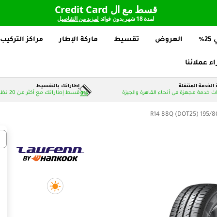
قسط مع ال Credit Card
لمدة 18 شهر بدون فوائد
لمزيد من التفاصيل
%
العروض
تقسيط
ماركة الإطار
مراكز التركيب
اء عملائنا
الخدمة المتنقلة
إطاراتك بالتقسيط
 خدمة مجهزة فى أنحاء القاهرة والجيزة
قسط إطاراتك مع أكثر من 20 نظام دفع بدون فوائد
195/80 R14 88Q (DOT
عدد