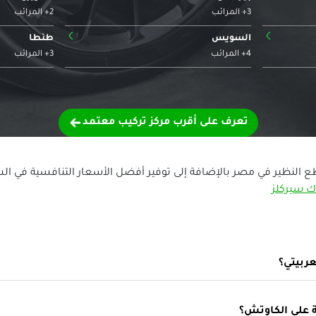
3+ المرائب
2+ المرائب
›
›
السويس
طنطا
4+ المرائب
3+ المرائب
تعرف على أقرب مركز تركيب معتمد
ع النظير في مصر بالإضافة إلى توفير أفضل الأسعار التنافسية في ا
ك سيركلز
ربيتي؟
 على الكاوتش؟