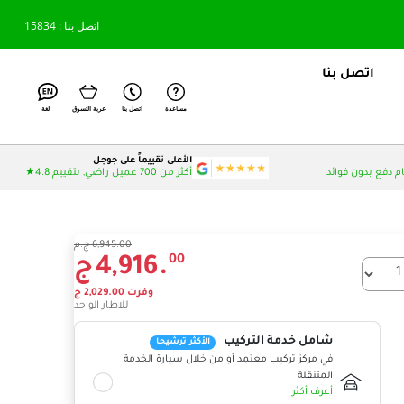
اتصل بنا : 15834
اتصل بنا
مساعدة
اتصل بنا
عربة التسوق
لغة
الأعلى تقييماً على جوجل
أكثر من 700 عميل راضي, بتقييم 4.8★
6,945.00 ج.م
00
4,916.
ج
 الإطارات التي تريدها؟
وفرت
00
2,029.
ج
للاطار الواحد
شامل خدمة التركيب
الأكثر ترشيحا
في مركز تركيب معتمد أو من خلال سيارة الخدمة
المتنقلة
أعرف أكثر