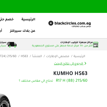
الرئيسية
خصم حتي 25
عن بلاك سيركلز
أر
مراكز مجهزة لتركيب الإطارات
سيارة 
أكثر من ۱٨٠ مركز خدمة مجهز علي مستوي الجمهورية
سيارات
الرئيسية
مصنعي الإطارات
المنشأ
HS63
215/60 R17 88H (DOT24)
الرجوع الي نتائج البحث
KUMHO HS63
215/60 R17 H (88)
تحتاج الي مقاس مختلف ؟