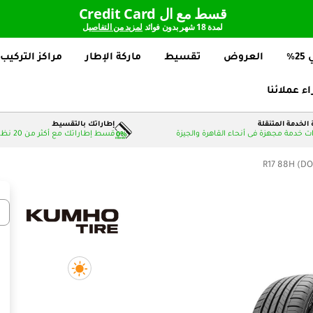
قسط مع ال Credit Card
لمدة 18 شهر بدون فوائد
لمزيد من التفاصيل
%
العروض
تقسيط
ماركة الإطار
مراكز التركيب
اء عملائنا
الخدمة المتنقلة
إطاراتك بالتقسيط
 خدمة مجهزة فى أنحاء القاهرة والجيزة
قسط إطاراتك مع أكثر من 20 نظام دفع بدون فوائد
عدد