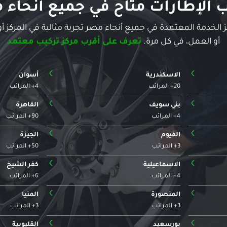
ب الإطارات متاح في جميع أنحاء 
الخدمة المعتمدة في جميع أنحاء مصر تجربة مثالية في المركز أو
أو العمل، في كل مرة.
تعرف على أقرب مركز تركيب معتمد
›
›
الاسكندرية
أسوان
20+ المرائب
4+ المرائب
›
›
بني سويف
القاهرة
4+ المرائب
90+ المرائب
›
›
الفيوم
الجيزة
3+ المرائب
50+ المرائب
›
›
الاسماعيلية
كفر الشيخ
4+ المرائب
6+ المرائب
›
›
المنصورة
المنيا
3+ المرائب
3+ المرائب
›
›
بورسعيد
القليوبية