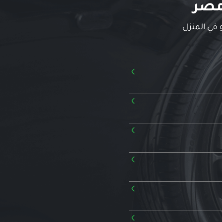
مصر
 في المنزل
›
›
›
›
›
›