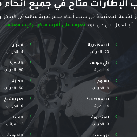
ب الإطارات متاح في جميع أنحاء 
الخدمة المعتمدة في جميع أنحاء مصر تجربة مثالية في المركز أو
أو العمل، في كل مرة.
تعرف على أقرب مركز تركيب معتمد
›
›
الاسكندرية
أسوان
20+ المرائب
4+ المرائب
›
›
بني سويف
القاهرة
4+ المرائب
90+ المرائب
›
›
الفيوم
الجيزة
3+ المرائب
50+ المرائب
›
›
الاسماعيلية
كفر الشيخ
4+ المرائب
6+ المرائب
›
›
المنصورة
المنيا
3+ المرائب
3+ المرائب
›
›
بورسعيد
القليوبية