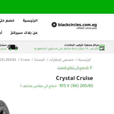
الرئيسية
خصم حتي 25
عن بلاك سيركلز
أر
مراكز مجهزة لتركيب الإطارات
سيارة 
أكثر من ۱٨٠ مركز خدمة مجهز علي مستوي الجمهورية
سيارات
الرئيسية
مصنعي الإطارات
المنشأ
Cruise
205/65 R15 94V (DOT25)
الرجوع الي نتائج البحث
Crystal Cruise
205/65 R15 V (94)
تحتاج الي مقاس مختلف ؟