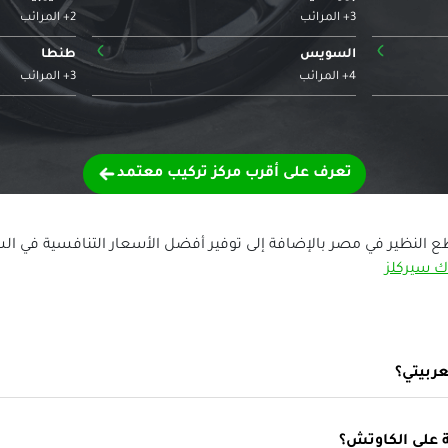
3+ المرائب
2+ المرائب
›
›
السويس
طنطا
4+ المرائب
3+ المرائب
تعرف على أقرب مركز تركيب معتمد
ع النظير في مصر بالإضافة إلى توفير أفضل الأسعار التنافسية في ا
ك سيركلز
ربيتي؟
 على الكاوتش؟