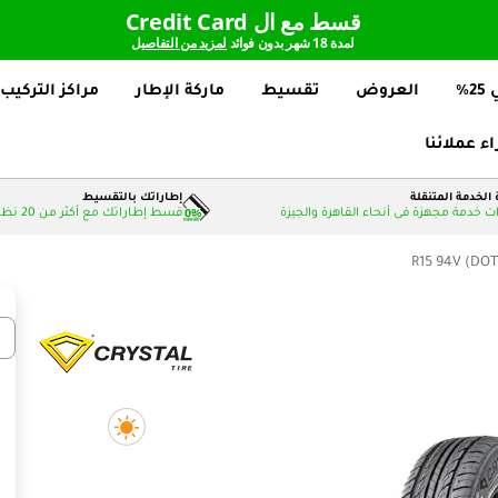
قسط مع ال Credit Card
لمدة 18 شهر بدون فوائد
لمزيد من التفاصيل
%
العروض
تقسيط
ماركة الإطار
مراكز التركيب
اء عملائنا
الخدمة المتنقلة
إطاراتك بالتقسيط
 خدمة مجهزة فى أنحاء القاهرة والجيزة
قسط إطاراتك مع أكثر من 20 نظام دفع بدون فوائد
عدد