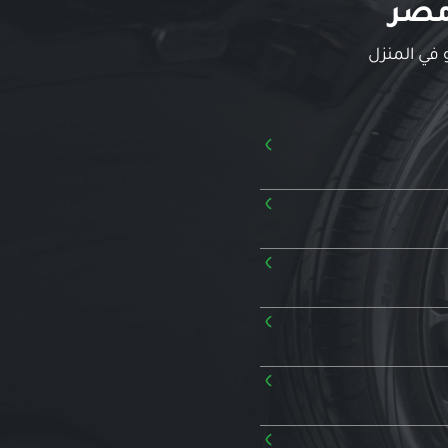
مصر
 في المنزل
›
›
›
›
›
›