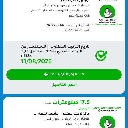
أرابكوم - مدينة نصر
٤ عمارات حدائق رامو من طريق ال
نصر بجوار نادى الفروسيه خلف كاربت سيتى
CAR
مدينة نصر
الأثنين الي السبت:
9:00 - 20:00
الأحد:
9:00 - 20:00
تاريخ التركيب المطلوب : (للإستفسار عن
التركيب الفوري يمكنك التواصل على:
15834)
11/08/2026
حدد مركز التركيب هذا
انظر التفاصيل
17.5 كيلومترات
منك
الزيتون
مركز تركيب معتمد - الشيمي للإطارات
طومان باى - الزيتون - بجوار قس
م الزيتون مباشره