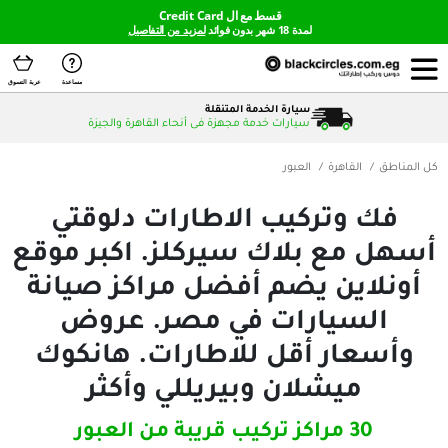
قسط مع ال Credit Card
لمدة 18 شهر بدون فوائد
لمزيد من التفاصيل
مساعدة
عربة التسوق
إطاراتك بالتقسيط
قسط إطاراتك مع أكثر من 20 نظام دفع بدون فوائد
هرة
العبور
تركيب الاطارات دلوقتي
 بلاك سيركلز. اكبر موقع
ن يضم أفضل مراكز صيانة
يارات في مصر. عروض
ر أقل للاطارات. هانكوك
شلان وبيريللي وأكثر