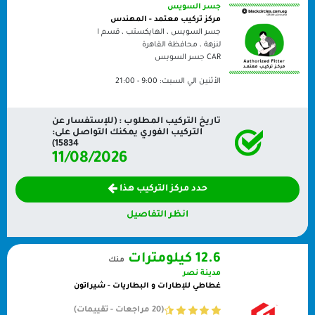
جسر السويس
مركز تركيب معتمد - المهندس
جسر السويس ، الهايكستب ، قسم ا
لنزهة ، محافظة القاهرة
CAR
جسر السويس
الأثنين الي السبت:
9:00 - 21:00
تاريخ التركيب المطلوب : (للإستفسار عن
التركيب الفوري يمكنك التواصل على:
15834)
11/08/2026
حدد مركز التركيب هذا
انظر التفاصيل
12.6 كيلومترات
منك
مدينة نصر
غطاطي للإطارات و البطاريات - شيراتون
(20 مراجعات - تقييمات)