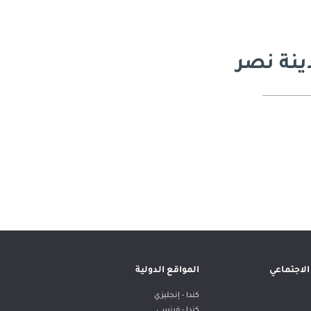
ينة نصر
لاجتماعي
المواقع الدولية
كندا - إنجليزي
كندا - فرنسي