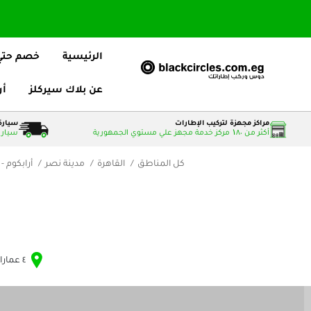
الرئيسية
خصم حتي 25
عن بلاك سيركلز
أر
مراكز مجهزة لتركيب الإطارات
سيارة 
أكثر من ۱٨٠ مركز خدمة مجهز علي مستوي الجمهورية
سيارات
كل المناطق
القاهرة
مدينة نصر
أرابكوم -
٤ عمارات حدائق رامو من طريق ال نصر بجوار نادى الفروسيه خلف كاربت سيتى