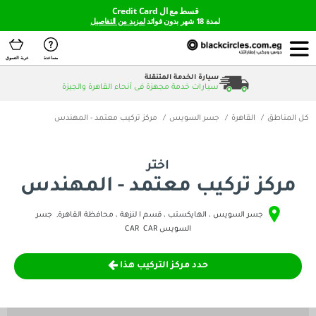
قسط مع ال Credit Card
لمدة 18 شهر بدون فوائد
لمزيد من التفاصيل
مساعدة
عربة التسوق
سيارة الخدمة المتنقلة
سيارات خدمة مجهزة فى أنحاء القاهرة والجيزة
هرة
جسر السويس
مركز تركيب معتمد - المهندس
اختر
ركيب معتمد - المهندس
سويس ، الهايكستب ، قسم ا لنزهة ، محافظة القاهرة
,
جسر
السويس
CAR
CAR
حدد مركز التركيب هذا