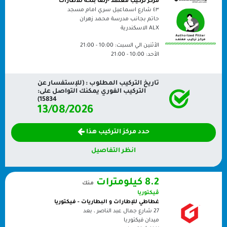
مركز تركيب معتمد -رضا بلحه للاطارات
٤٣ شارع اسماعيل سري امام مسجد
حاتم بجانب مدرسة محمد زهران
ALX
الاسكندرية
الأثنين الي السبت:
10:00 - 21:00
الأحد:
10:00 - 21:00
تاريخ التركيب المطلوب : (للإستفسار عن
التركيب الفوري يمكنك التواصل على:
15834)
13/08/2026
حدد مركز التركيب هذا
انظر التفاصيل
8.2 كيلومترات
منك
ڤيكتوريا
غطاطي للإطارات و البطاريات - فيكتوريا
27 شارع جمال عبد الناصر ، بعد
ميدان فيكتوريا