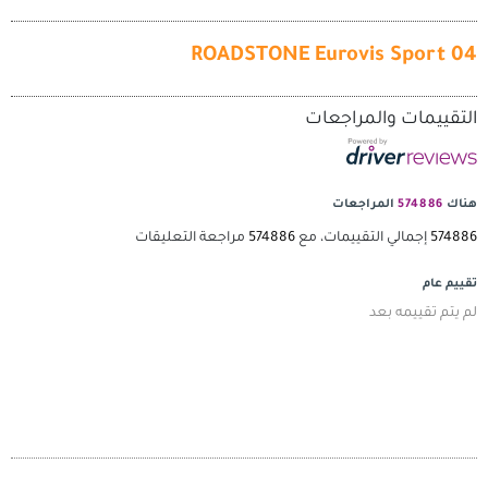
ROADSTONE Eurovi
لمراجعات
اجعات
تقييمات، مع
574886
مراجعة التعليقات