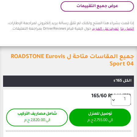
يع التقييمات
المنتج ولكنك لم تتلقَ رسالة بريد إلكتروني لمراجعة الإطارات،
 المزيد
حول كيفية قيام DriverReviews بمراجعة التعليقات.
جميع المقاسات متاحة ل ROADSTONE Eurovis
165/6
ل للمنزل
شامل مصاريف التركيب
الي 2,820.00 ج.م