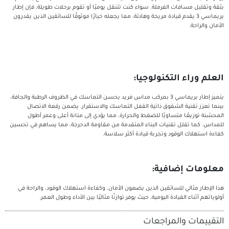
الفرملة. سواء كنت تتنقل يوميًا أو تقوم برحلات طويلة، فإن إطار
يقدم قيادة مريحة وهادئة، مما يجعله خيارًا موثوقًا للسائقين الذين يقدرون
تكنولوجيا:
يتميز إطار بريماسي 3 بمركب مداس فريد يحسن التماسك في الظروف الرطبة والجافة،
لشقوق ذاتية القفل التماسك والاستقرار. يضمن رقعة الاتصال
ساويًا للضغط والحرارة، مما يؤدي إلى متانة أعلى وعمر أطول
قنيات البناء المتقدمة من مقاومة الدحرجة، مما يساهم في تحسين
ود وتجربة قيادة أكثر سلاسة.
افية:
سائقين الذين يضعون الأمان، وكفاءة استهلاك الوقود، والراحة في
دة اليومية، حيث يوفر توازنًا مثاليًا بين الأداء وطول العمر.
لمراجعات