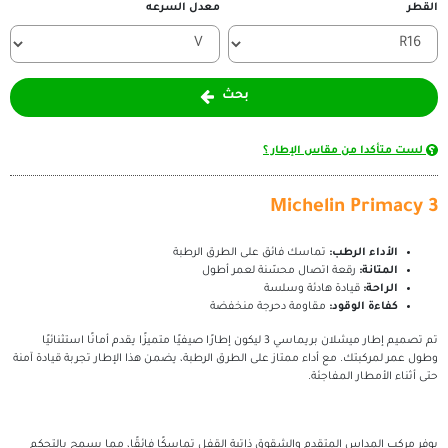
معدل السرعه
بحث
مقاس الإطار ؟
Micheli
ب:
تماسك فائق على الطرق الرطبة
ة اتصال محسّنة لعمر أطول
ة هادئة وسلسة
د:
مقاومة دحرجة منخفضة
تم تصميم إطار ميشلان بريماسي 3 ليكون إطارًا صيفيًا متميزًا يقدم أمانًا استثنائيًا
ع أداء ممتاز على الطرق الرطبة، يضمن هذا الإطار تجربة قيادة آمنة
مفاجئة.
لمتقدم والشقوق ذاتية القفل تماسكًا فائقًا، مما يسمح بالتحكم