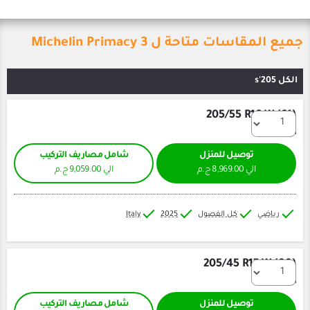
حة ل Michelin Primacy 3
205/55
ل للمنزل
شامل مصاريف التركيب
الي 9,059.00 ج.م
كل الفصول
2025
Italy
205/45
ل للمنزل
شامل مصاريف التركيب