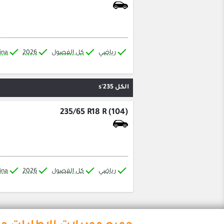
رياضي
كل الفصول
2026
ina
الكل 235's
235/65 R18 R (104)
رياضي
كل الفصول
2026
ina