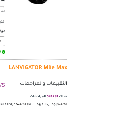
8,282.00 ج.
.يشم
القد
اختر
عر
لس
LANVIGATOR Mile Max
التقييمات والمراجعات
هناك
574781
المراجعات
574781
إجمالي التقييمات، مع
574781
مراجعة الت