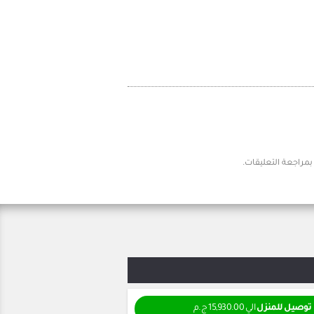
توصيل للمنزل
الي 15,930.00 ج.م