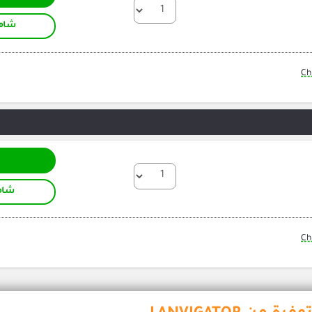
شامل
Ch
شام
Ch