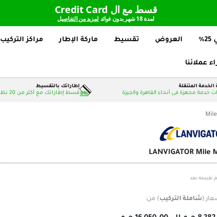
قسط مع ال Credit Card
لمدة 18 شهر بدون فوائد
لمزيد من التفاصيل
%
العروض
تقسيط
ماركة الإطار
مراكز التركيب
اء عملائنا
الخدمة المتنقلة
إطاراتك بالتقسيط
 خدمة مجهزة فى أنحاء القاهرة والجيزة
قسط إطاراتك مع أكثر من 20 نظام دفع بدون فوائد
Mil
LANVIGATOR Mile 
م تقييمه بعد
عار (
شاملة التركيب
) من: