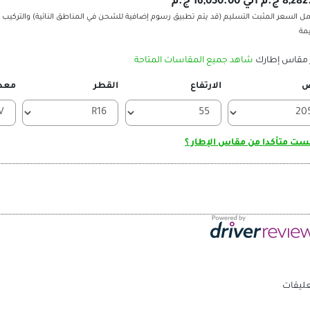
م الي 16,050.00 ج.م
ل السعر المثبت التسليم (قد يتم تطبيق رسوم إضافية للشحن في المناطق النائية) والتركيب 
يمة
 مقاس إطارك
شاهد جميع المقاسات المتاحة
ض
الارتفاع
القطر
معد
ت متأكدا من مقاس الإطار ؟
عليقات