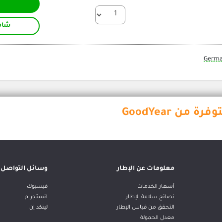
شام
Germ
من GoodYear
معلومات عن الإطار
وسائل التواصل ا
أسعار الخدمات
فيسبوك
نصائح سلامة الإطار
انستجرام
التحقق من قياس الإطار
لينكد إن
معدل الحمولة