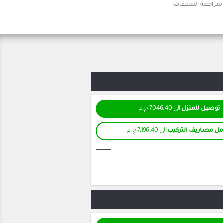
توصيل للمنزل
الي 7,046.40 ج.م
ل مصاريف التركيب
الي 7,196.40 ج.م