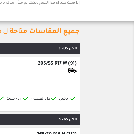
إذا قمت بشراء هذا المنتج ولكنك لم تتلقَ رسالة بريد
جميع المقاسات متاحة ل GoodYear Efficient Grip Performance
الكل 205's
205/55 R17 W (91)
رياضي
كل الفصول
رن - فلات
الكل 265's