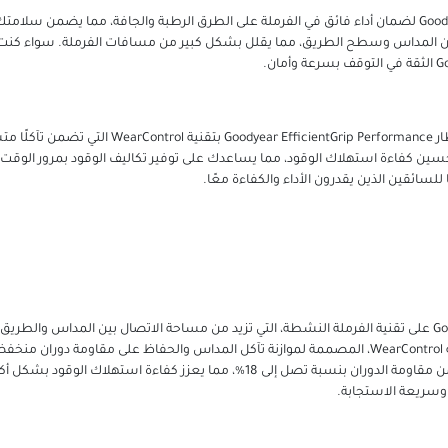
تم تصميم إطار Goodyear EfficientGrip Performance لضمان أداء فائق في الفرملة على الطرق الرطبة والجاف
بين المداس وسطح الطريق، مما يقلل بشكل كبير من مسافات الفرملة. سواء كنت تتن
بالإضافة إلى قدراته المتميزة في الفرملة، يتميز إطار nce
ن كفاءة استهلاك الوقود، مما يساعدك على توفير تكاليف الوقود بمرور الوقت. 
ا للسائقين الذين يقدرون الأداء والكفاءة معًا.
يشتمل إطار Goodyear EfficientGrip Performance على تقنية الفرملة النشطة، التي تزيد من مساحة الاتصال بي
الأسطح الرطبة والجافة. يتميز الإطار أيضًا بتقنية WearControl، المصممة لموازنة تآكل المداس والحفاظ
الأساسي الذي تم صياغته حديثًا في الإطار يقلل من مقاومة الدوران بنسبة تصل إلى 18
 وسريعة الاستجابة.