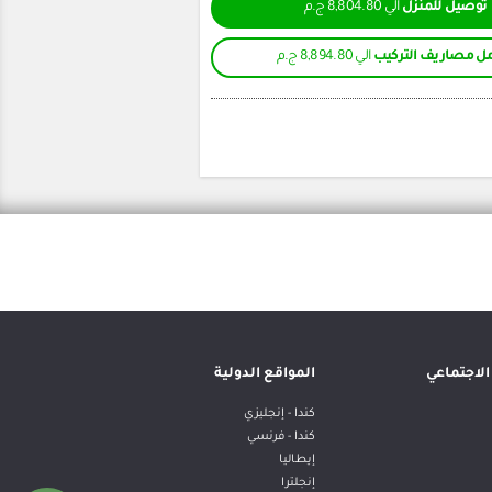
توصيل للمنزل
الي 8,804.80 ج.م
ل مصاريف التركيب
الي 8,894.80 ج.م
لاجتماعي
المواقع الدولية
كندا - إنجليزي
كندا - فرنسي
إيطاليا
إنجلترا