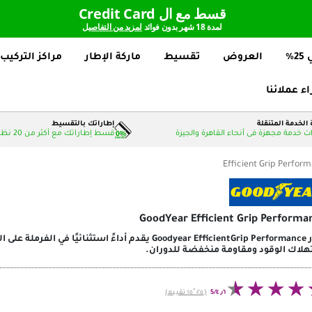
قسط مع ال Credit Card
لمدة 18 شهر بدون فوائد
لمزيد من التفاصيل
%
العروض
تقسيط
ماركة الإطار
مراكز التركيب
اء عملائنا
الخدمة المتنقلة
إطاراتك بالتقسيط
 خدمة مجهزة فى أنحاء القاهرة والجيزة
قسط إطاراتك مع أكثر من 20 نظام دفع بدون فوائد
Efficient Grip Perfor
GoodYear Efficient Grip Performa
إطار Goodyear EfficientGrip Performance يقدم أداءً است
لاك الوقود ومقاومة منخفضة للدوران.
٤٫٦/5
(١٥٬٠٢٥ تقييم)