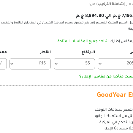
عار (
شاملة التركيب
) من:
م الي 8,894.80 ج.م
ل السعر المثبت التسليم (قد يتم تطبيق رسوم إضافية للشحن في المناطق النائية) والتركيب 
يمة
 مقاس إطارك
شاهد جميع المقاسات المتاحة
ض
الارتفاع
القطر
معد
ت متأكدا من مقاس الإطار ؟
GoodYear Ef
 تقصر مسافات التوقف
ل من استهلاك الوقود
التحكم في المركبة