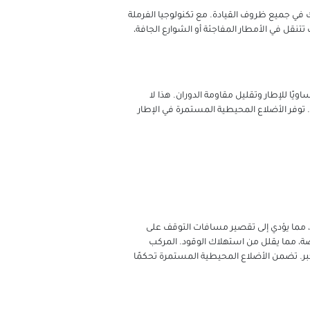
ة، مما يضمن سلامتك في جميع ظروف القيادة. مع تكنولوجيا الفرملة
قل في الأمطار المفاجئة أو الشوارع الجافة،
Goodyear EfficientGrip Performa بتقنية WearControl التي تضمن تآكلًا متساويًا للإطار وتقليل مقاومة الدوران. هذا لا
توفر الأضلاع المحيطية المستمرة في الإطار
ن المداس والطريق، مما يؤدي إلى تقصير مسافات التوقف على
 على مقاومة دوران منخفضة، مما يقلل من استهلاك الوقود. المركب
%، مما يعزز كفاءة استهلاك الوقود بشكل أكبر. تضمن الأضلاع المحيطية المستمرة تحكمًا