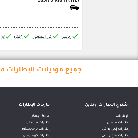
265/70 R16 H (112)
رياضي
كل الفصول
2024
any
جميع موديلات الإطارات متوفرة 
اشتري الإطارات اونلاين
ماركات الإطارات
الإطارات
ماركة الإطار
إطارات سيدان
إطارات ميشلان
إطارات إس يو ڤي
إطارات بريدجستون
إطارات دفع رباعي
إطارات كونتنينتال