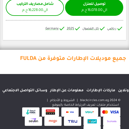
ل للمنزل
شامل مصاريف التركيب
الي 16,228.00 ج.م
كل الفصول
2025
Germany
 الإطارات متوفرة من FULDA
إطارات
معلومات عن الإطار
وسائل التواصل الاجتماعي
المواقع الدولية
|
الشروط و الأحكام
|
 تعريف الارتباط الخاصة بالموقع