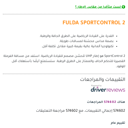
مقاس الإطار ؟
FULDA SPORT
لقيادة الرياضية على الطرق الجافة والرطبة.
 محسّنة لمسافات طويلة.
مانية عالية بقيمة كبيرة مقابل تكلفة أقل.
SportControl 2 هو إطار UHP مُحسَّن مصمم للقيادة الرياضية. استفد من مسافة الفرملة
اف والممتاز على الطرق الرطبة. ستستمتع أيضًا بأستهلاك أقل
لمراجعات
راجعات
تقييمات، مع
574602
مراجعة التعليقات